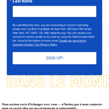
Last Name
By submitting this form, you are consenting to receive marketing
emails from: LycÃ©e FranÃ§ais de New York, 505 East 75th Street,
New York, NY, 10021, US, http://www.lfny.org. You can revoke your
consent to receive emails at any time by using the SafeUnsubscribe®
link, found at the bottom of every email.
Emails are serviced by
Constant Contact.
Our Privacy Policy.
SIGN UP!
Nous serions ravis d’échanger avec vous — n’hésitez pas à nous contacter
pour en savoir plus sur nos événements et opportunités.