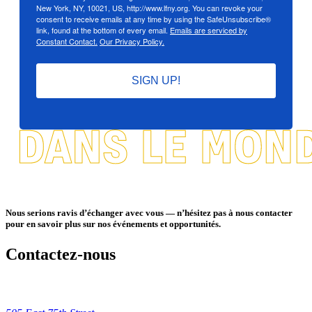
New York, NY, 10021, US, http://www.lfny.org. You can revoke your
consent to receive emails at any time by using the SafeUnsubscribe®
link, found at the bottom of every email.
Emails are serviced by
Constant Contact.
Our Privacy Policy.
SIGN UP!
Nous serions ravis d’échanger avec vous — n’hésitez pas à nous contacter
pour en savoir plus sur nos événements et opportunités.
Contactez-nous